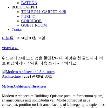
BATHNA
ROLL CARPET
TOLI ROLL CARPET 소개
PUBLIC
CORRIDOR
GUEST ROOM
Contact
미분류
|
2024년 09월 04일
안녕하세요!
워드프레스에 오신 것을 환영합니다. 이것은 첫 글입니다. 바
로 편집하거나 삭제한 다음 쓰기 시작하세요!
Architecture
|
2021년 09월 30일
Modern Architectural Structures
Modern Architecture Buildings Quisque pretium fermentum quam,
sit amet cursus ante sollicitudin vel. Morbi consequat risus
consequat, porttitor orci sit amet, iaculis nisl. Integer quis sapien nec