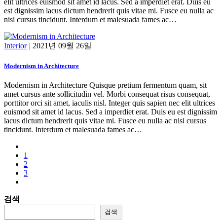
elit ultrices euismod sit amet id lacus. Sed a imperdiet erat. Duis eu
est dignissim lacus dictum hendrerit quis vitae mi. Fusce eu nulla ac
nisi cursus tincidunt. Interdum et malesuada fames ac…
Interior
|
2021년 09월 26일
Modernism in Architecture
Modernism in Architecture Quisque pretium fermentum quam, sit
amet cursus ante sollicitudin vel. Morbi consequat risus consequat,
porttitor orci sit amet, iaculis nisl. Integer quis sapien nec elit ultrices
euismod sit amet id lacus. Sed a imperdiet erat. Duis eu est dignissim
lacus dictum hendrerit quis vitae mi. Fusce eu nulla ac nisi cursus
tincidunt. Interdum et malesuada fames ac…
1
2
3
검색
검색