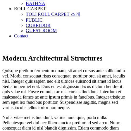
BATHNA
ROLL CARPET
TOLI ROLL CARPET 소개
PUBLIC
CORRIDOR
GUEST ROOM
Contact
Modern Architectural Structures
Quisque pretium fermentum quam, sit amet cursus ante sollicitudin
vel. Morbi consequat risus consequat, porttitor orci sit amet, iaculis
nisl. Integer quis sapien nec elit ultrices euismod sit amet id lacus.
Sed a imperdiet erat. Duis eu est dignissim lacus dictum hendrerit
quis vitae mi. Fusce eu nulla ac nisi cursus tincidunt. Interdum et
malesuada fames ac ante ipsum primis in faucibus. Integer tristique
sem eget leo faucibus porttitor. Suspendisse sagittis, magna sed
varius iaculis tellus tortor non neque.
Nulla vitae metus tincidunt, varius nunc quis, porta nulla.
Pellentesque vel dui nec libero auctor pretium id sed arcu. Nunc
consequat diam id nisl blandit dignissim. Etiam commodo diam