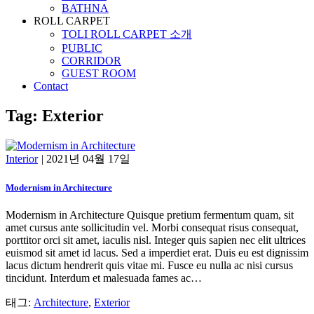
BATHNA
ROLL CARPET
TOLI ROLL CARPET 소개
PUBLIC
CORRIDOR
GUEST ROOM
Contact
Tag: Exterior
Interior
|
2021년 04월 17일
Modernism in Architecture
Modernism in Architecture Quisque pretium fermentum quam, sit
amet cursus ante sollicitudin vel. Morbi consequat risus consequat,
porttitor orci sit amet, iaculis nisl. Integer quis sapien nec elit ultrices
euismod sit amet id lacus. Sed a imperdiet erat. Duis eu est dignissim
lacus dictum hendrerit quis vitae mi. Fusce eu nulla ac nisi cursus
tincidunt. Interdum et malesuada fames ac…
태그:
Architecture
,
Exterior