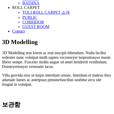
BATHNA
ROLL CARPET
TOLI ROLL CARPET 소개
PUBLIC
CORRIDOR
GUEST ROOM
Contact
3D Modelling
3D Modelling non lorem ac erat suscipit bibendum. Nulla facilisi
sedeuter nunc volutpat molli sapien veconseyer turpeutionyer masin
libero sempe. Fusceler mollis augue sit amet hendrerit vestibulum.
Duisteyerionyer venenatis lacus.
Villa gravida eros ut turpis interdum ornare. Interdum et malesu they
adamale fames ac anteipsun pimsinefaucibus urabitur arcu site
feugiat in volutpat.
보관함